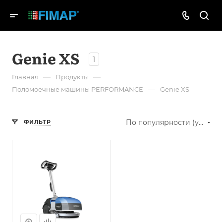
Genie XS
1
—
—
Главная
Продукты
—
Поломоечные машины PERFORMANCE
Genie XS
По популярности (убывание)
ФИЛЬТР