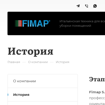
Итальянская техника для вс
уборки помещений
История
—
—
Главная
О компании
История
Этап
О компании
Fimap S.
История
професс
ориента