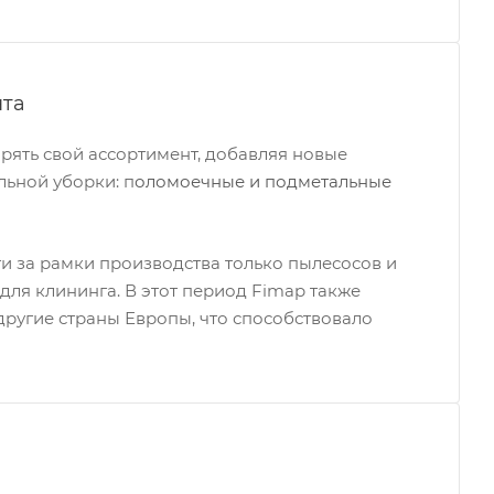
нта
ирять свой ассортимент, добавляя новые
ьной уборки: п
оломоечные и подметальные
 за рамки производства только пылесосов и
ля клининга. В этот период Fimap также
другие страны Европы, что способствовало