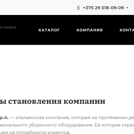
+375 29 318-09-09
ех видов
КАТАЛОГ
КОМПАНИЯ
КОНТ
ы становления компании
p.A.
— итальянская компания, которая на протяжении д
ионального уборочного оборудования. Её история отраж
ции на потребности клиентов.